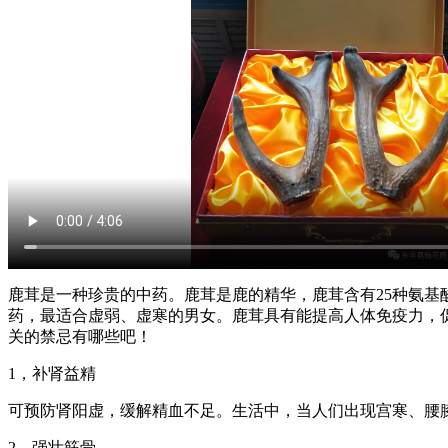
鹿茸是一种珍贵的中药。鹿茸是鹿的精华，鹿茸含有25种氨
药，最适合虚弱、虚寒的男女。鹿茸具有能提高人体免疫力，
关的禁忌有哪些吧！
1，补肾益精
可预防肾阳虚，缓解精血不足。生活中，当人们出现宫寒、腰
2，强壮筋骨